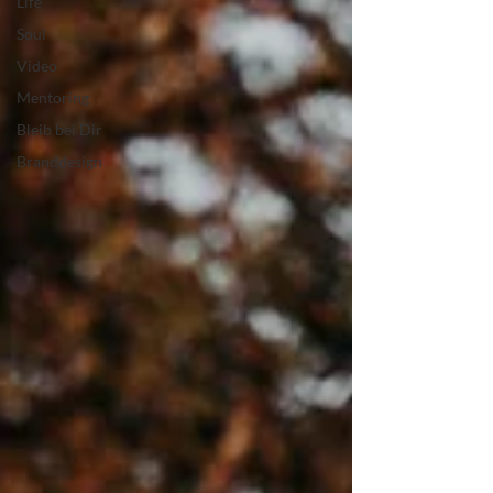
Life
Soul
Video
Mentoring
Bleib bei Dir
Branddesign